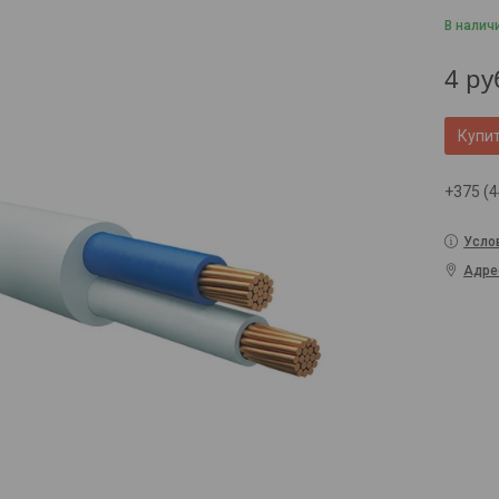
В налич
4
ру
Купи
+375 (4
Усло
Адре