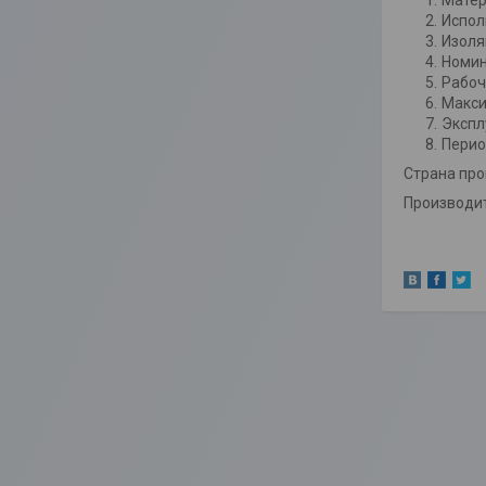
Матер
Испол
Изоля
Номин
Рабоч
Макси
Экспл
Перио
Страна про
Производит