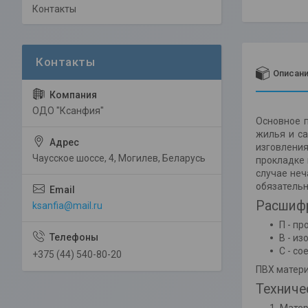
Контакты
Описан
ОДО "Ксанфия"
Основное 
жилья и са
изговлени
Чаусское шоссе, 4, Могилев, Беларусь
прокладке 
случае неч
обязательн
Расшифр
ksanfia@mail.ru
П - пр
В - и
С - с
+375 (44) 540-80-20
ПВХ матери
Техниче