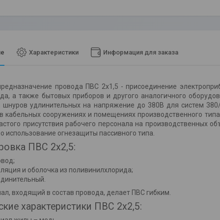
ие
Характеристики
Информация для заказа
предназначение провода ПВС 2х1,5 - присоединение электропри
да, а также бытовых приборов и другого аналогичного оборудо
я шнуров удлинительных на напряжение до 380В для систем 380
в кабельных сооружениях и помещениях производственного типа.
астого присутствия рабочего персонала на производственных объ
о использование огнезащиты пассивного типа.
овка ПВС 2х2,5:
овод;
золяция и оболочка из поливинилхлорида;
оединительный.
ал, входящий в состав провода, делает ПВС гибким.
ские характеристики ПВС 2х2,5: