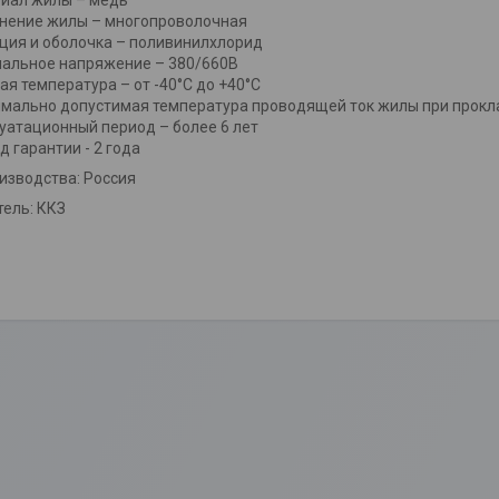
иал жилы – медь
нение жилы – многопроволочная
ция и оболочка – поливинилхлорид
альное напряжение – 380/660В
ая температура – от -40°C до +40°C
мально допустимая температура проводящей ток жилы при прокла
уатационный период – более 6 лет
д гарантии - 2 года
изводства: Россия
ель: ККЗ