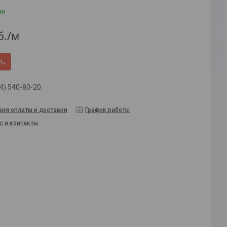
ии
б.
/м
ть
4) 540-80-20
вия оплаты и доставки
График работы
с и контакты