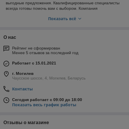
выгодные предложения. Квалифицированные специалисты
всегда готовы помочь вам с выбором. Компания
осуществляет доставку по всей Беларуси и предлагает
Показать всё
возможность самовывоза в Могилеве. Мы находимся на
рынке Беларуси уже более 18 лет, гордимся своей
репутацией и качеством предлагаемых товаров!
О нас
В интернет-зоомагазине можно найти все, что нужно для
заботы о ваших питомцах. У нас представлены товары для:
Рейтинг не сформирован
кошек, собак и витаминно-минеральные добавки для с/х
Менее 5 отзывов за последний год
животных.
Товары для кошек купить в Беларуси
Работает с 15.01.2021
Кошки -
г. Могилев
Чаусское шоссе, 4, Могилев, Беларусь
очарова
тельные
Контакты
создани
я, но
Сегодня работает с 09:00 до 18:00
некотор
Показать весь график работы
ые
породы
могут быть очень прихотливыми. В нашем каталоге вы
найдете различные товары для кошек, включая сухой корм,
Отзывы о магазине
влажный корм, витамины, наполнители и многое другое.