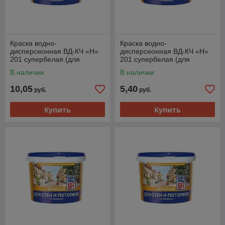
Краска водно-
Краска водно-
дисперсионная ВД-КЧ «Н»
дисперсионная ВД-КЧ «Н»
201 супербелая (для
201 супербелая (для
покраски стен и
покраски стен и
В наличии
В наличии
потолков)«АкваВИТ»,2.5 кг
потолков)«АкваВИТ»,1.3 кг
10,05
5,40
руб.
руб.
Купить
Купить