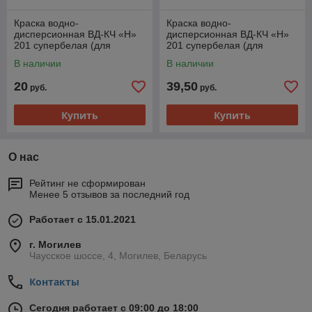
Краска водно-
Краска водно-
дисперсионная ВД-КЧ «Н»
дисперсионная ВД-КЧ «Н»
201 супербелая (для
201 супербелая (для
покраски стен и
покраски стен и
В наличии
В наличии
потолков)«АкваВИТ», 6 кг
потолков)«АкваВИТ», 13 кг
20
39,50
руб.
руб.
Купить
Купить
О нас
Рейтинг не сформирован
Менее 5 отзывов за последний год
Работает с 15.01.2021
г. Могилев
Чаусское шоссе, 4, Могилев, Беларусь
Контакты
Сегодня работает с 09:00 до 18:00