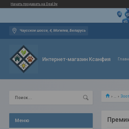
Начать продавать на Deal.by
Чаусское шоссе, 4, Могилев, Беларусь
Интернет-магазин Ксанфия
Глав
...
Зоо
Премик