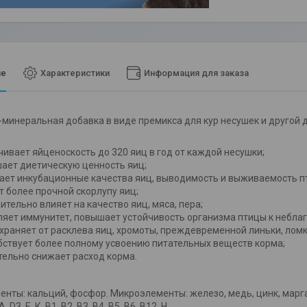
ие
Характеристики
Информация для заказа
минеральная добавка в виде премикса для кур несушек и другой
чивает яйценоскость до 320 яиц в год от каждой несушки;
ает диетическую ценность яиц;
ает инкубационные качества яиц, выводимость и выживаемость п
т более прочной скорлупу яиц;
ительно влияет на качество яиц, мяса, пера;
ляет иммунитет, повышает устойчивость организма птицы к небла
храняет от расклева яиц, хромоты, преждевременной линьки, ломки
бствует более полному усвоению питательных веществ корма;
тельно снижает расход корма.
нты: кальций, фосфор. Микроэлементы: железо, медь, цинк, марган
 D3, Е, К, В1, В2, В3, В4, В5, В6, В12, Н.