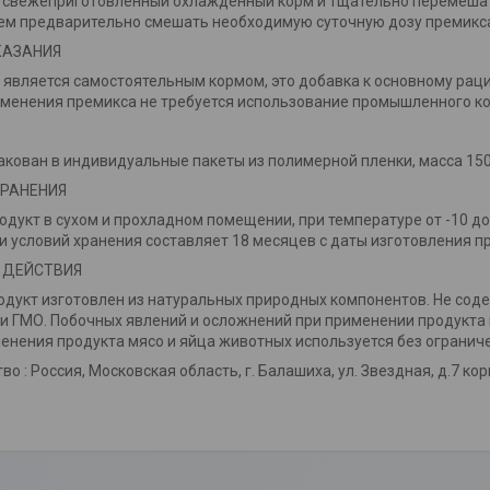
 свежеприготовленный охлажденный корм и тщательно перемеша
м предварительно смешать необходимую суточную дозу премикса с
КАЗАНИЯ
 является самостоятельным кормом, это добавка к основному раци
менения премикса не требуется использование промышленного к
акован в индивидуальные пакеты из полимерной пленки, масса 15
ХРАНЕНИЯ
одукт в сухом и прохладном помещении, при температуре от -10 до
 условий хранения составляет 18 месяцев с даты изготовления п
 ДЕЙСТВИЯ
дукт изготовлен из натуральных природных компонентов. Не соде
и ГМО. Побочных явлений и осложнений при применении продукта 
енения продукта мясо и яйца животных используется без огранич
о : Россия, Московская область, г. Балашиха, ул. Звездная, д.7 кор