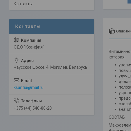
Контакты
Описан
ОДО "Ксанфия"
Витаминно-
которая:
увели
Чаусское шоссе, 4, Могилев, Беларусь
повыш
улучш
делае
полож
ksanfia@mail.ru
укреп
предо
спосо
+375 (44) 540-80-20
значи
СОСТАВ
Макроэлеме
Витамины: А,