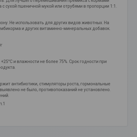
ть. Для лучшего перемешивания премикса с кормами
 сухой пшеничной мукой или отрубями в пропорции 1:1.
ону. Не использовать для других видов животных. На
омбикорма и других витаминно-минеральных добавок.
0г
 +25°С и влажности не более 75%. Срок годности при
родукта.
ржит антибиотики, стимуляторы роста, гормональные
выявлено не было, противопоказаний не установлено.
ений.
п.1