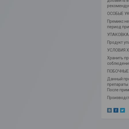
добавить в
рекомендуе
ОСОБЫЕ У
Премикс не
период при
УПАКОВКА
Продукт уп
УСЛОВИЯ 
Хранить пр
соблюдении
ПОБОЧНЫЕ
Данный про
препараты 
После прим
Производств