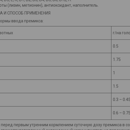
ты (лизин, метионин), антиоксидант, наполнитель.
А И СПОСОБ ПРИМЕНЕНИЯ
ормы ввода премикса:
вотных
г/на гол
0.5
1.75
1
1.5
0.3 – 0.4
0.6 – 0.7
перед первым утренним кормлением суточную дозу премикса в со