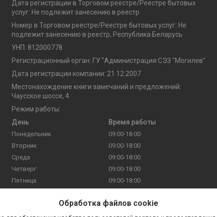
Дата регистрации в Торговом реестре/Реестре бытовых
услуг: Не подлежит занесению в реестр
Номер в Торговом реестре/Реестре бытовых услуг: Не
подлежит занесению в реестр, Республика Беларусь
УНП: 812000778
Регистрационный орган: ГУ "Администрация СЭЗ "Могилев"
Дата регистрации компании: 21.12.2007
Местонахождение книги замечаний и предложений:
Чаусское шоссе, 4
Режим работы:
День
Время работы
Понедельник
09:00-18:00
Вторник
09:00-18:00
Среда
09:00-18:00
Четверг
09:00-18:00
Пятница
09:00-18:00
Суббота
09:00-17:00
Обработка файлов cookie
Воскресенье
09:00-16:00