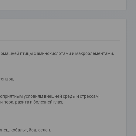
 домашней птицы с аминокислотами и макроэлементами,
тенцов;
гоприятным условиям внешней среды и стрессам;
 пера, рахита и болезней глаз;
ец, кобальт, йод, селен.