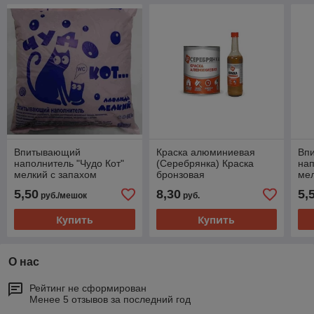
Впитывающий
Краска алюминиевая
Вп
наполнитель "Чудо Кот"
(Серебрянка) Краска
нап
мелкий с запахом
бронзовая
мел
лаванды 2.4 л.
(Бронзовка),0.5 кг
5,50
8,30
5,
руб./мешок
руб.
Купить
Купить
О нас
Рейтинг не сформирован
Менее 5 отзывов за последний год