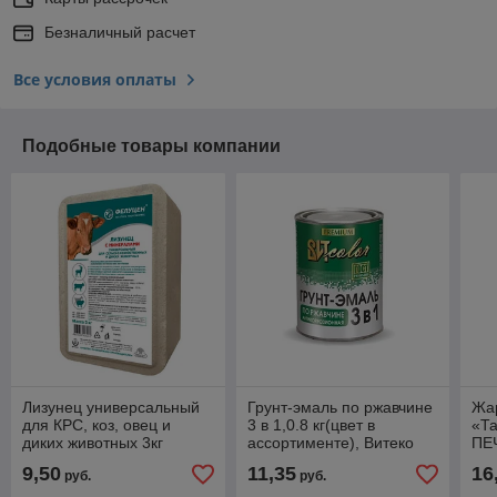
Безналичный расчет
Все условия оплаты
Подобные товары компании
Лизунец универсальный
Грунт-эмаль по ржавчине
Жар
для КРС, коз, овец и
3 в 1,0.8 кг(цвет в
«Т
диких животных 3кг
ассортименте), Витеко
ПЕЧ
9,50
11,35
16
руб.
руб.