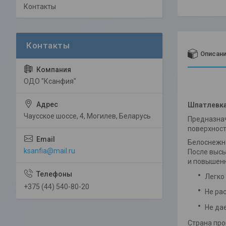
Контакты
Описан
ОДО "Ксанфия"
Шпатлевка 
Чаусское шоссе, 4, Могилев, Беларусь
Предназнач
поверхност
Белоснежна
ksanfia@mail.ru
После высы
и повышенн
Легко 
+375 (44) 540-80-20
Не ра
Не дае
Страна про