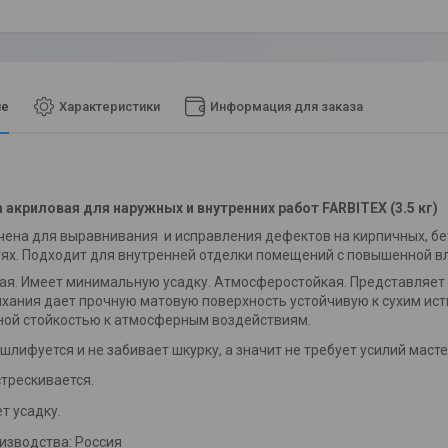
ие
Характеристики
Информация для заказа
акриловая для наружных и внутренних работ FARBITEX (3.5 кг)
ена для выравнивания и исправления дефектов на кирпичных, бе
ях. Подходит для внутренней отделки помещений с повышенной в
я. Имеет минимальную усадку. Атмосферостойкая. Представляет 
хания дает прочную матовую поверхность устойчивую к сухим ис
ой стойкостью к атмосферным воздействиям.
шлифуется и не забивает шкурку, а значит не требует усилий масте
стрескивается.
т усадку.
изводства: Россия