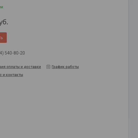
ии
уб.
ть
4) 540-80-20
вия оплаты и доставки
График работы
с и контакты