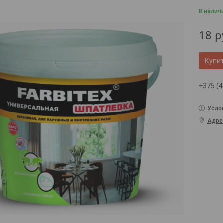
В налич
18
р
Купи
+375 (4
Усло
Адре