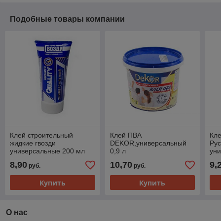
Подобные товары компании
Клей строительный
Клей ПВА
Кл
жидкие гвозди
DEKOR,универсальный
Рус
универсальные 200 мл
0,9 л
уни
Quality ,РФ
стр
8,90
10,70
9,
руб.
руб.
Купить
Купить
О нас