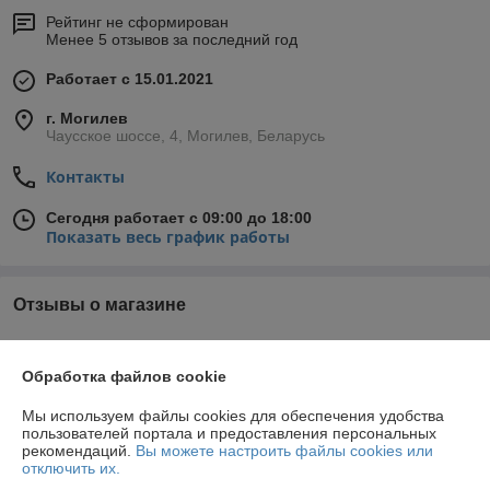
Рейтинг не сформирован
Менее 5 отзывов за последний год
Работает с 15.01.2021
г. Могилев
Чаусское шоссе, 4, Могилев, Беларусь
Контакты
Сегодня работает с 09:00 до 18:00
Показать весь график работы
Отзывы о магазине
У компании пока нет отзывов, добавьте первый
Обработка файлов cookie
О нас
Мы используем файлы cookies для обеспечения удобства
пользователей портала и предоставления персональных
рекомендаций.
Вы можете настроить файлы cookies или
Контакты
отключить их.