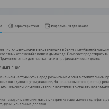
ие
Характеристики
Информация для заказа
ля чистки дымоходов в виде порошка в банке с мембраной,крышко
еозотных отложений в вашем дымоходе. Помогает предотвратить 
Применяется как для чистки, так и в профилактических целях.
РИМЕНЕНИЯ:
енением - встряхнуть. Перед разжиганием огня в отопительном пр
шик находится внутри упаковки, На начальном этапе (чистка), ре
е десятикратного использования - применяйте средство при каждо
икат, лазурит, аммония нитрат, натрия квасцы, железа сульфата д
т, функциональные добавки.