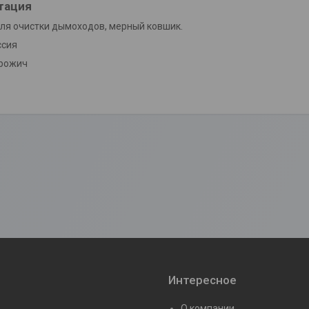
тация
ля очистки дымоходов, мерный ковшик.
ссия
рожич
Интересное
О компании