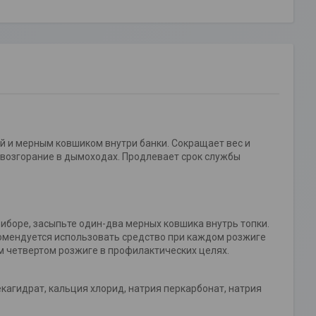
й и мерным ковшиком внутри банки. Сокращает вес и
возгорание в дымоходах. Продлевает срок службы
иборе, засыпьте один-два мерных ковшика внутрь топки.
комендуется использовать средство при каждом розжиге
м четвертом розжиге в профилактических целях.
екагидрат, кальция хлорид, натрия перкарбонат, натрия