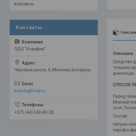
Контакты
Описан
ОДО "Ксанфия"
Описание
Средство д
толщину кр
Чаусское шоссе, 4, Могилев, Беларусь
дымохода. 
СПОСОБ П
ksanfia@mail.ru
Перед прим
Мерный ков
огня. Посл
+375 (44) 540-80-20
Состав
Натрия сил
пирофосфа