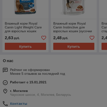
Влажный корм Royal
Влажный корм Royal
Вла
Canin Light Weight Care
Canin Instinctive для
Can
для взрослых кошек
взрослых кошек (кусочки
ст
(кусочки в соусе) 85гр.
в соусе) 85г.
(ку
2,63
2,48
2,
руб.
руб.
Купить
Купить
О нас
Рейтинг не сформирован
Менее 5 отзывов за последний год
Работает с 15.01.2021
г. Могилев
Чаусское шоссе, 4, Могилев, Беларусь
Контакты