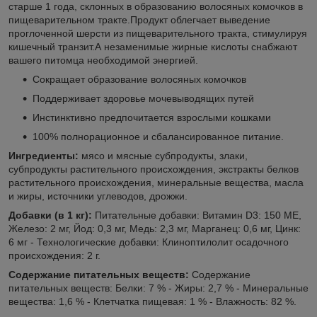
старше 1 года, склонных в образованию волосяных комочков в
пищеварительном тракте.Продукт облегчает выведение
проглоченной шерсти из пищеварительного тракта, стимулируя
кишечный транзит.А незаменимые жирные кислоты снабжают
вашего питомца необходимой энергией.
Сокращает образование волосяных комочков
Поддерживает здоровье мочевыводящих путей
Инстинктивно предпочитается взрослыми кошками
100% полнорационное и сбалансированное питание.
Ингредиенты:
мясо и мясные субпродукты, злаки,
субпродукты растительного происхождения, экстракты белков
растительного происхождения, минеральные вещества, масла
и жиры, источники углеводов, дрожжи.
Добавки (в 1 кг):
Питательные добавки: Витамин D3: 150 ME,
Железо: 2 мг, Йод: 0,3 мг, Медь: 2,3 мг, Марганец: 0,6 мг, Цинк:
6 мг - Технологические добавки: Клиноптилолит осадочного
происхождения: 2 г.
Содержание питательных веществ:
Содержание
питательных веществ: Белки: 7 % - Жиры: 2,7 % - Минеральные
вещества: 1,6 % - Клетчатка пищевая: 1 % - Влажность: 82 %.