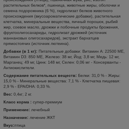
растительных белков*, пшеница, животные жиры, оболочки и
семена подорожника (6 %), гидролизат белков животного
происхождения (вкусоароматические добавки), растительная
клетчатка, минеральные вещества, яичный порошок, рыбий
жир, соевое масло, дрожжи и побочные продукты брожения,
фруктоолигосахариды, гидролизат дрожжей (источник
мaннановых олигосахаридов), экстракт бархатцев
прямостоячих (источник лютеина).
Добавки (в 1 кг):
Питательные добавки: Витамин A: 22500 ME,
Витамин D3: 850 ME, Железо: 38 мг, Йод: 3,8 мг, Медь: 12 мг,
Марганец: 49 мг, Цинк: 148 мг, Ceлeн: 0,06 мг - Консерванты -
Антиокислители.
Содержание питательных веществ:
Белки: 31,0 % - Жиры:
15,0 % - Минеральные вещества: 7,1 % - Клетчатка пищевая:
2,9 % - EPA/DHA: 0,33 %.
Вес:
0,4кг; 2 кг.
Класс корма :
супер-премиум
Применение:
лечебный
Назначение:
лечение ЖКТ
Вкус:
птица