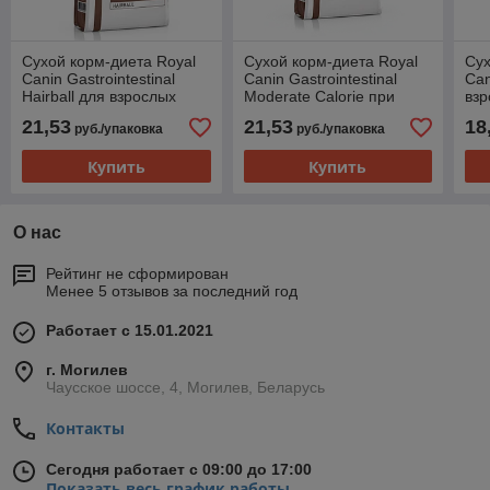
Сухой корм-диета Royal
Сухой корм-диета Royal
Сух
Canin Gastrointestinal
Canin Gastrointestinal
Can
Hairball для взрослых
Moderate Calorie при
взр
кошек при нарушениях
панкреатите у взрослых
рас
21,53
21,53
18
руб./упаковка
руб./упаковка
пищеварения 400гр.
кошек 400гр.
пищ
Купить
Купить
О нас
Рейтинг не сформирован
Менее 5 отзывов за последний год
Работает с 15.01.2021
г. Могилев
Чаусское шоссе, 4, Могилев, Беларусь
Контакты
Сегодня работает с 09:00 до 17:00
Показать весь график работы