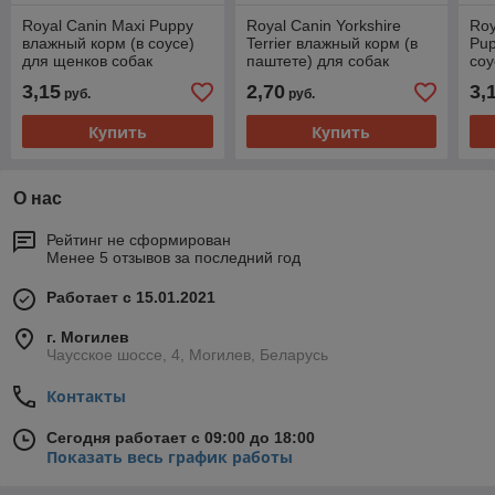
Royal Canin Maxi Puppy
Royal Canin Yorkshire
Roy
влажный корм (в соусе)
Terrier влажный корм (в
Pup
для щенков собак
паштете) для собак
соу
крупных размеров,140г.,
породы йоркширский
сре
3,15
2,70
3,
руб.
руб.
(Австрия)
терьер, 85г., (Австрия)
(Ав
Купить
Купить
О нас
Рейтинг не сформирован
Менее 5 отзывов за последний год
Работает с 15.01.2021
г. Могилев
Чаусское шоссе, 4, Могилев, Беларусь
Контакты
Сегодня работает с 09:00 до 18:00
Показать весь график работы