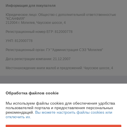
Информация для покупателя
Юридическое лицо:
Общество с дополнительной ответственностью
"КСАНФИЯ"
212004 г. Могилев, Чаусское шоссе, 4
Регистрационный номер ЕГР: 812000778
УНП: 812000778
Регистрационный орган: ГУ "Администрация СЭЗ "Могилев"
Дата регистрации компании: 21.12.2007
Местонахождение книги жалоб и предложений: Чаусское шоссе, 4
Обработка файлов cookie
Мы используем файлы cookies для обеспечения удобства
пользователей портала и предоставления персональных
рекомендаций.
Вы можете настроить файлы cookies или
отключить их.