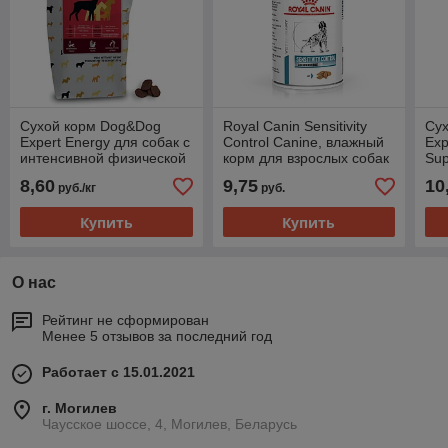
Сухой корм Dog&Dog
Royal Canin Sensitivity
Су
Expert Energy для собак с
Control Canine, влажный
Exp
интенсивной физической
корм для взрослых собак
Sup
нагрузкой со вкусом
со вкусом курицы, 410г.,
акт
8,60
9,75
10
руб./кг
руб.
говядины (развес)
(Австрия)
пор
Купить
Купить
О нас
Рейтинг не сформирован
Менее 5 отзывов за последний год
Работает с 15.01.2021
г. Могилев
Чаусское шоссе, 4, Могилев, Беларусь