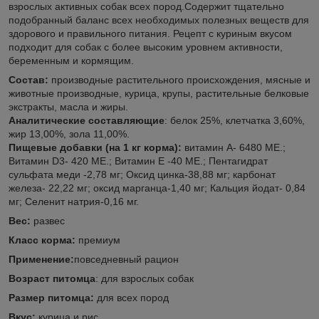
взрослых активных собак всех пород.Содержит тщательно
подобранный баланс всех необходимых полезных веществ для
здорового и правильного питания. Рецепт с куриным вкусом
подходит для собак с более высоким уровнем активности,
беременным и кормящим.
Состав:
производные растительного происхождения, мясные и
животные производные, курица, крупы, растительные белковые
экстракты, масла и жиры.
Аналитические составляющие
: белок 25%, клетчатка 3,60%,
жир 13,00%, зола 11,00%.
Пищевые добавки (на 1 кг корма):
витамин А- 6480 МЕ.;
Витамин D3- 420 МЕ.; Витамин Е -40 МЕ.; Пентагидрат
сульфата меди -2,78 мг; Оксид цинка-38,88 мг; карбонат
железа- 22,22 мг; оксид марганца-1,40 мг; Кальция йодат- 0,84
мг; Селенит натрия-0,16 мг.
Вес:
развес
Класс корма:
премиум
Применение:
повседневный рацион
Возраст питомца
:
для взрослых собак
Размер питомца:
для всех пород
Вкус:
курица и рис