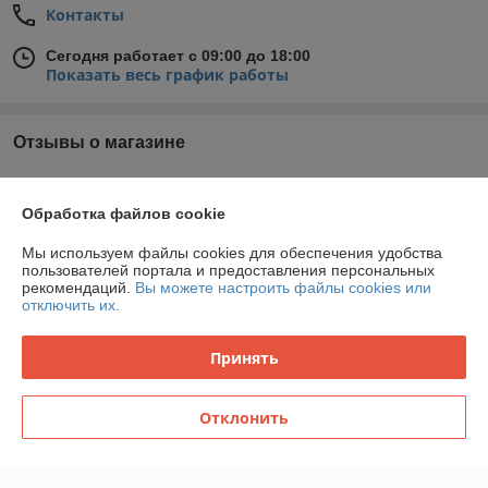
Контакты
Сегодня работает с 09:00 до 18:00
Показать весь график работы
Отзывы о магазине
У компании пока нет отзывов, добавьте первый
Обработка файлов cookie
О нас
Мы используем файлы cookies для обеспечения удобства
пользователей портала и предоставления персональных
рекомендаций.
Вы можете настроить файлы cookies или
Контакты
отключить их.
Доставка и оплата
Принять
График работы
Отклонить
Полная версия сайта