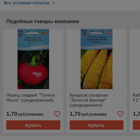
Все условия оплаты
Подобные товары компании
Перец сладкий "Топепа
Кукуруза сахарная
Каб
Россо" (среднеранний)
"Золотой Бантам"
F1"
(среднеранняя)
1,70
1,70
1,
руб./упаковка
руб./упаковка
Купить
Купить